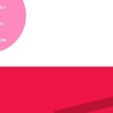
 ET
NS
ION