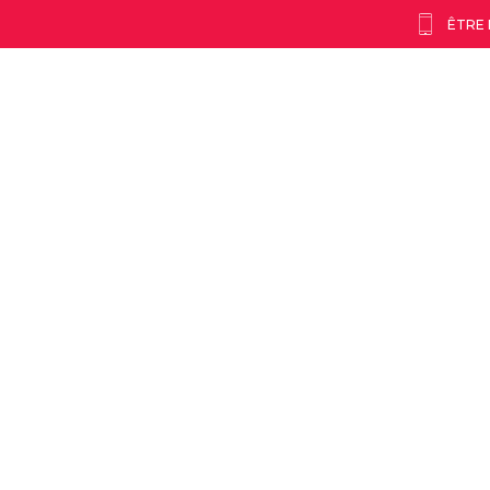
ÊTRE
sion & Co
Besoin de financement ?